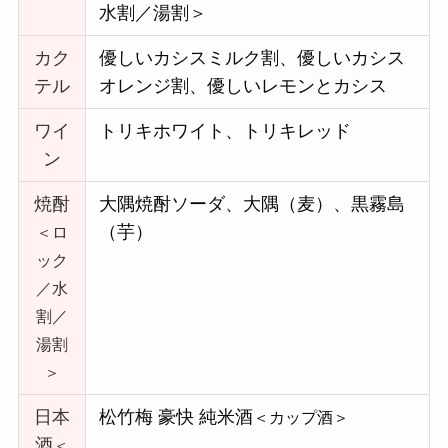
水割／湯割＞
カク
優しいカシスミルク割、優しいカシス
テル
オレンジ割、優しいレモンとカシス
ワイ
トリキホワイト、トリキレッド
ン
焼酎
大隅焼酎ソーダ、大隅（麦）、黒霧島
（芋）
＜ロ
ック
／水
割／
湯割
＞
日本
松竹梅 豪快 純米酒
＜カップ酒＞
酒
＜