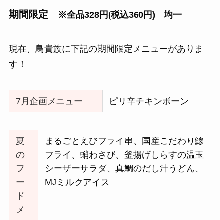
期間限定
※全品328円(税込360円) 均一
現在、鳥貴族に下記の期間限定メニューがありま
す！
7月企画メニュー
ピリ辛チキンボーン
夏
まるごとえびフライ串、国産こだわり鯵
の
フライ、蛸わさび、釜揚げしらすの温玉
フ
シーザーサラダ、真鯛のだし汁うどん、
ー
MJミルクアイス
ド
メ