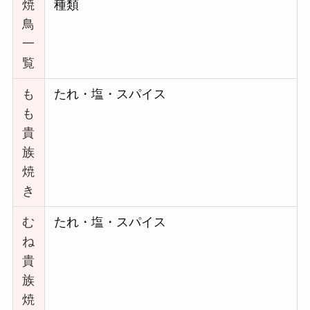
焼
種類
鳥
一
覧
も
たれ・塩・スパイス
も
貴
族
焼
き
む
たれ・塩・スパイス
ね
貴
族
焼