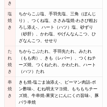
き
塩
ちからこぶ塩、手羽先塩、三角（ぼんじ
焼
り）、つくね塩、ささみ塩焼-わさび粗お
き
ろし添え-、ハート（ハツ）塩、砂ずり
（砂肝）、かわ塩、やげんなんこつ、ひ
ざなんこつ、せせり
た
ちからこぶたれ、手羽先たれ、みたれ
れ
（もも肉）、きも（レバー）、つくねチ
焼
ーズ焼、つくねたれ、かわたれ、ハート
き
（ハツ）たれ
串
きも焼-塩ごま油添え-、ピーマン肉詰-ポ
焼
ン酢味-、むね明太マヨ焼、もちもちチー
き
ズ焼、牛串焼-果実とにんにくの旨味-、豚
バラ串焼