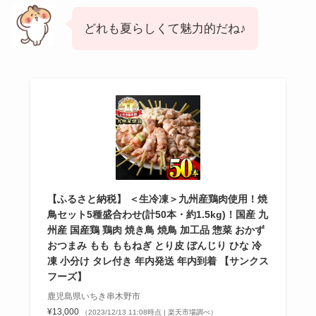
どれも夏らしくて魅力的だね♪
【ふるさと納税】 ＜生冷凍＞九州産鶏肉使用！焼
鳥セット5種盛合わせ(計50本・約1.5kg)！国産 九
州産 国産鶏 鶏肉 焼き鳥 焼鳥 加工品 惣菜 おかず
おつまみ もも ももねぎ とり皮 ぼんじり ひな 冷
凍 小分け タレ付き 年内発送 年内到着 【サンクス
フーズ】
鹿児島県いちき串木野市
¥13,000
（2023/12/13 11:08時点 | 楽天市場調べ）